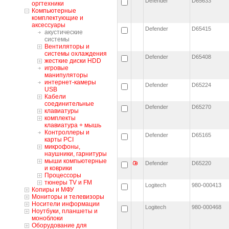
Defender
D65633
оргтехники
Компьютерные
комплектующие и
аксессуары
Defender
D65415
акустические
системы
Вентиляторы и
системы охлаждения
Defender
D65408
жесткие диски HDD
игровые
манипуляторы
интернет-камеры
Defender
D65224
USB
Кабели
соединительные
Defender
D65270
клавиатуры
комплекты
клавиатура + мышь
Контроллеры и
Defender
D65165
карты PCI
микрофоны,
наушники, гарнитуры
мыши компьютерные
Defender
D65220
и коврики
Процессоры
тюнеры TV и FM
Logitech
980-000413
Копиры и МФУ
Мониторы и телевизоры
Носители информации
Logitech
980-000468
Ноутбуки, планшеты и
моноблоки
Оборудование для