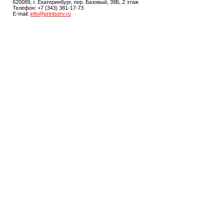
620089, г. Екатеринбург, пер. Базовый, 39Б, 2 этаж
Телефон: +7 (343) 381-17-73
E-mail:
info@printserv.ru