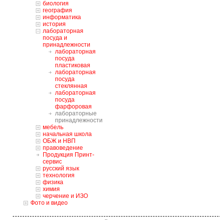
биология
география
информатика
история
лабораторная
посуда и
принадлежности
лабораторная
посуда
пластиковая
лабораторная
посуда
стеклянная
лабораторная
посуда
фарфоровая
лабораторные
принадлежности
мебель
начальная школа
ОБЖ и НВП
правоведение
Продукция Принт-
сервис
русский язык
технология
физика
химия
черчение и ИЗО
Фото и видео