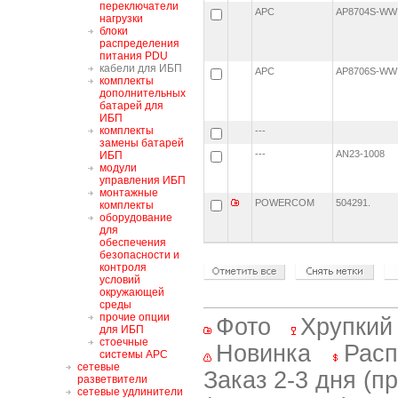
переключатели
APC
AP8704S-W
нагрузки
блоки
распределения
питания PDU
кабели для ИБП
APC
AP8706S-W
комплекты
дополнительных
батарей для
ИБП
комплекты
---
замены батарей
---
AN23-1008
ИБП
модули
управления ИБП
монтажные
POWERCOM
504291.
комплекты
оборудование
для
обеспечения
безопасности и
контроля
условий
окружающей
среды
прочие опции
Фото
Хрупкий
для ИБП
стоечные
Новинка
Расп
системы APC
сетевые
Заказ 2-3 дня (п
разветвители
сетевые удлинители