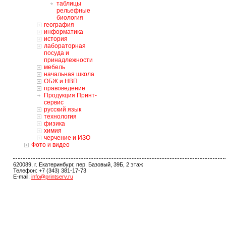
таблицы
рельефные
биология
география
информатика
история
лабораторная
посуда и
принадлежности
мебель
начальная школа
ОБЖ и НВП
правоведение
Продукция Принт-
сервис
русский язык
технология
физика
химия
черчение и ИЗО
Фото и видео
620089, г. Екатеринбург, пер. Базовый, 39Б, 2 этаж
Телефон: +7 (343) 381-17-73
E-mail:
info@printserv.ru