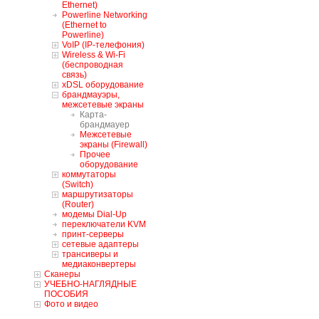
Ethernet)
Powerline Networking
(Ethernet to
Powerline)
VoIP (IP-телефония)
Wireless & Wi-Fi
(беспроводная
связь)
xDSL оборудование
брандмауэры,
межсетевые экраны
Карта-
брандмауер
Межсетевые
экраны (Firewall)
Прочее
оборудование
коммутаторы
(Switch)
маршрутизаторы
(Router)
модемы Dial-Up
переключатели KVM
принт-серверы
сетевые адаптеры
трансиверы и
медиаконвертеры
Сканеры
УЧЕБНО-НАГЛЯДНЫЕ
ПОСОБИЯ
Фото и видео