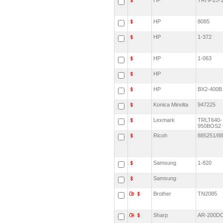
HP
TRHP25-1
HP
8085
HP
1-372
HP
1-063
HP
HP
BX2-400
Konica Minolta
947225
Lexmark
TRLT640-
950BOS
Ricoh
885251/8
Samsung
1-820
Samsung
Brother
TN2085
Sharp
AR-200