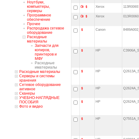
Ноутбуки,
компьютеры,
Xerox
113R006
серверы
Программное
Xerox
013R006
обеспечение
Прочее
Распродажа сетевое
Canon
8489A00
оборудование
Расходные
материалы
Запчасти для
копиров,
HP
C3906A
принтеров и
МФУ
Расходные
иматериалы
HP
Q2613A
Расходные материалы
Серверы и системы
хранения
Сетевое оборудование
HP
Q2624A
активное
Сканеры
УЧЕБНО-НАГЛЯДНЫЕ
HP
Q2624A
ПОСОБИЯ
Фото и видео
HP
Q7551A