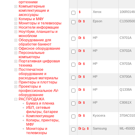
оргтехники
Компьютерные
комплектующие и
Xerox
106R014
аксессуары
Копиры и МФУ
Epson
C13S050
Мониторы и телевизоры
Носители информации
Ноутбуки, планшеты и
моноблоки
HP
C9701A
Оборудование для
обработки банкнот
Офисное оборудование
HP
C9702A
Персональные
компьютеры
Портативная цифровая
HP
C9703A
техника
Постпечатное
оборудование и
HP
C9700A
расходные материалы
Принтеры и плоттеры
Проекторы и
HP
Q1338A
профессиональное AV-
оборудование
РАСПРОДАЖА
HP
C8061X
Бумага и пленка
ИБП, сетевые
фильтры, батареи
Kyocera
370AC01
Комплектующие
Копиры, принтеры,
МФУ
Мониторы и
Samsung
ML-4500
телевизоры