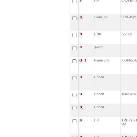
HP
C4092A
Samsung
SCX-452
Riso
S-2500
Xerox
Panasonic
KX-FA55
Canon
Canon
1502340
Canon
HP
TRHP25-1
MA