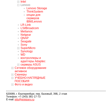
Intel
Lenovo
Lenovo Storage
ThinkSystem
опции для
серверов
IBM/Lenovo
LR-Link
LSI/Broadcom
Mellanox
Netgear
QNAP
Seagate
Sony
SuperMicro
Synology
WD
контроллеры и
адаптеры Adaptec
серверы ASUS
Сетевое оборудование
активное
Сканеры
УЧЕБНО-НАГЛЯДНЫЕ
ПОСОБИЯ
Фото и видео
620089, г. Екатеринбург, пер. Базовый, 39Б, 2 этаж
Телефон: +7 (343) 381-17-73
E-mail:
info@printserv.ru